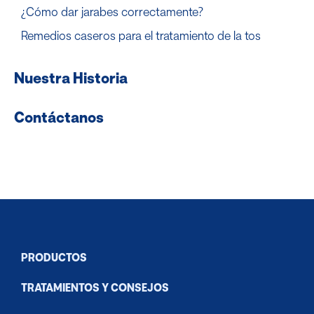
¿Cómo dar jarabes correctamente?
Remedios caseros para el tratamiento de la tos
Nuestra Historia
Contáctanos
PRODUCTOS
®
VapoRub
TRATAMIENTOS Y CONSEJOS
®
VitaPyrena
Forte
Congestión Nasal