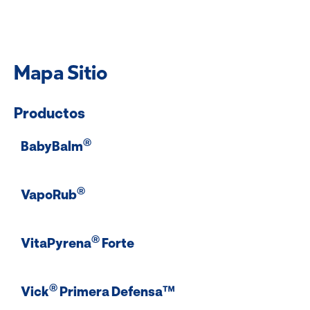
Mapa Sitio
Productos
®
BabyBalm
®
VapoRub
®
VitaPyrena
Forte
®
Vick
Primera Defensa™