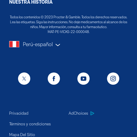
NUESTRA HISTORIA
®
Vick
Primera Defensa™
Relaja a tu bebé
Todos los contenidos © 2023 Procter & Gamble. Todos los derechos reservados.
44 Jarabe
Lea las etiquetas. Siga las instrucciones. No deje medicamentos al alcance de los
Resfriados
niños. Mayor información, consulta a tu farmacéutico.
MAT-PE-VICKS-22-000048.
®
BabyBalm
La tos
Perú-español
Grip-10
Privacidad
AdChoices
Términos y condiciones
Mapa Del Sitio