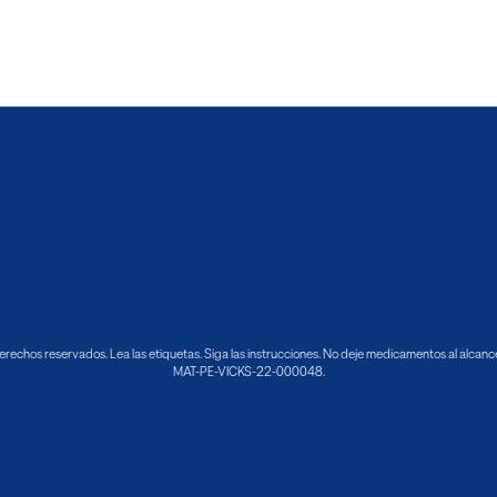
echos reservados. Lea las etiquetas. Siga las instrucciones. No deje medicamentos al alcance 
MAT-PE-VICKS-22-000048.