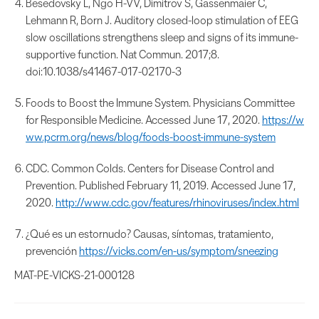
Besedovsky L, Ngo H-VV, Dimitrov S, Gassenmaier C,
Lehmann R, Born J. Auditory closed-loop stimulation of EEG
slow oscillations strengthens sleep and signs of its immune-
supportive function. Nat Commun. 2017;8.
doi:10.1038/s41467-017-02170-3
Foods to Boost the Immune System. Physicians Committee
for Responsible Medicine. Accessed June 17, 2020.
https://w
ww.pcrm.org/news/blog/foods-boost-immune-system
CDC. Common Colds. Centers for Disease Control and
Prevention. Published February 11, 2019. Accessed June 17,
2020.
http://www.cdc.gov/features/rhinoviruses/index.html
¿Qué es un estornudo? Causas, síntomas, tratamiento,
prevención
https://vicks.com/en-us/symptom/sneezing
MAT-PE-VICKS-21-000128